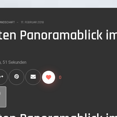
LANDSCHAFT
17. FEBRUAR 2018
ten Panoramablick i
n, 51 Sekunden
0
s