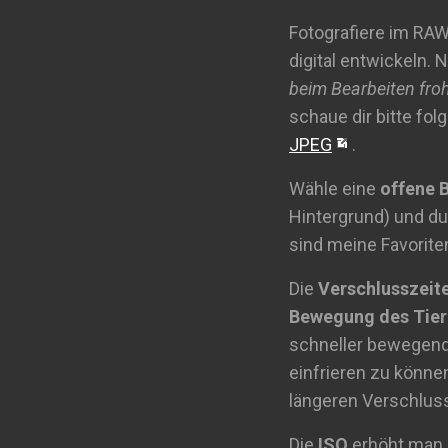
Fotografiere im RAW
digital entwickeln
beim Bearbeiten froh
schaue dir bitte fol
JPEG
.
Wähle eine
offene 
Hintergrund) und du
sind meine Favorite
Die
Verschlusszeit
Bewegung des Tier
schneller bewegend
einfrieren zu können
längeren Verschlus
Die
ISO
erhöht man n