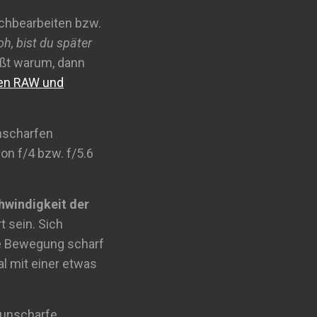
achbearbeiten bzw.
oh, bist du später
ißt warum, dann
en RAW und
nscharfen
on f/4 bzw. f/5.6
hwindigkeit der
t sein. Sich
ie Bewegung scharf
al mit einer etwas
 (unscharfe