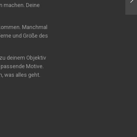
Papageien im Loro Park
en machen. Deine
 zukommen. Manchmal
/Ferne und Größe des
 zu deinem Objektiv
e passende Motive.
, was alles geht.