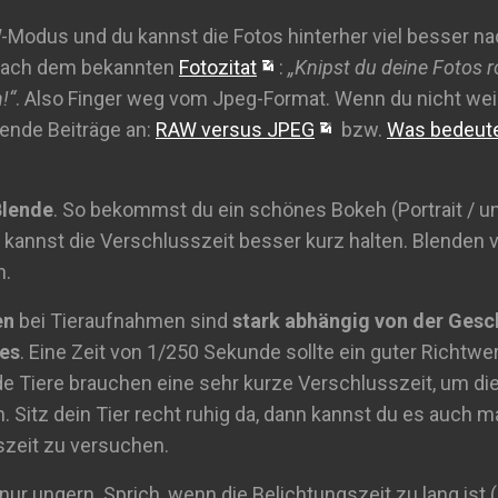
-Modus und du kannst die Fotos hinterher viel besser n
. Nach dem bekannten
Fotozitat
:
„Knipst du deine Fotos r
!“
. Also Finger weg vom Jpeg-Format. Wenn du nicht we
gende Beiträge an:
RAW versus JPEG
bzw.
Was bedeut
Blende
. So bekommst du ein schönes Bokeh (Portrait / u
 kannst die Verschlusszeit besser kurz halten. Blenden v
n.
en
bei Tieraufnahmen sind
stark abhängig von der Gesc
es
. Eine Zeit von 1/250 Sekunde sollte ein guter Richtwer
e Tiere brauchen eine sehr kurze Verschlusszeit, um d
. Sitz dein Tier recht ruhig da, dann kannst du es auch m
szeit zu versuchen.
ur ungern. Sprich, wenn die Belichtungszeit zu lang ist