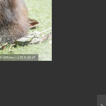
 70–200 mm 1:2,8E FL ED VR