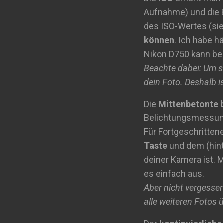
Aufnahme) und die B
des ISO-Wertes (si
können
. Ich habe h
Nikon D750 kann be
Beachte dabei: Um s
dein Foto. Deshalb i
Die
Mittenbetonte 
Belichtungsmessun
Für Fortgeschritte
Taste
und dem (hint
deiner Kamera ist. 
es einfach aus.
Aber nicht vergessen
alle weiteren Fotos ü