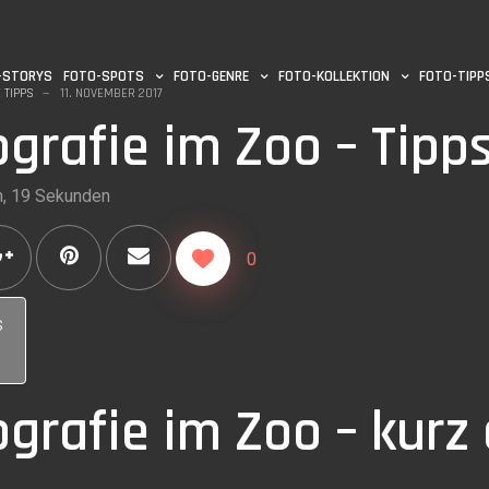
-STORYS
FOTO-SPOTS
FOTO-GENRE
FOTO-KOLLEKTION
FOTO-TIPP
 TIPPS
11. NOVEMBER 2017
ografie im Zoo – Tipp
n, 19 Sekunden
0
s
ografie im Zoo – kurz 