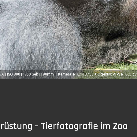
/5.6 | ISO 800 | 1/60 Sek | 190mm – Kamera: NIKON D750 + Objektiv: AF-S NIKKOR
üstung – Tierfotografie im Zoo