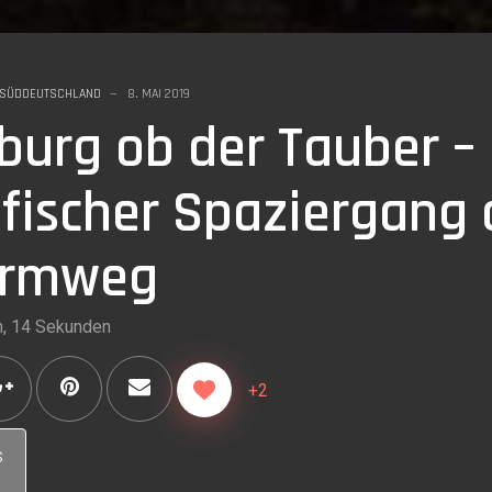
SÜDDEUTSCHLAND
8. MAI 2019
burg ob der Tauber –
fischer Spaziergang 
urmweg
n, 14 Sekunden
+2
s