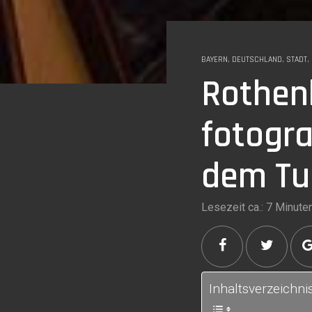
BAYERN
,
DEUTSCHLAND
,
STADT
,
Rothen
fotogra
dem T
Lesezeit ca.: 7 Minute
Inhaltsverzeichni