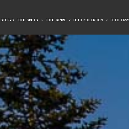
-STORYS
FOTO-SPOTS
FOTO-GENRE
FOTO-KOLLEKTION
FOTO-TIPP