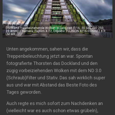
Dockland – vorbeiziehende Wolken in Langzeit (f/16, 30 Sek, ISO 250,
23.4mm) – Kamera: Fujifilm X-T2, Objektiv: FUJINON XF16-55mmF2.8 R
LM WR
Unten angekommen, sahen wir, dass die
Treppenbeleuchtung jetzt an war. Spontan
fotografierte Thorsten das Dockland und den
zügig vorbeiziehenden Wolken mit dem ND 3.0
(Schraub)Filter und Stativ. Das sah wirklich super
aus und war mit Abstand das Beste Foto des
Tages geworden.
Auch regte es mich sofort zum Nachdenken an
(vielleicht war es auch schon etwas grübeln),