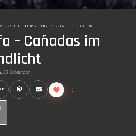
NALPARK TEIDE UND UMGEBUNG
,
TENERIFFA
29. APRIL 2018
fa – Cañadas im
dlicht
n, 32 Sekunden
+3
s