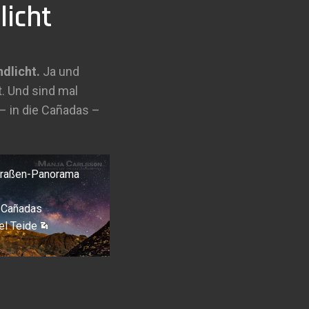
licht
ndlicht.
Ja und
. Und sind mal
– in die Cañadas –
traßen-Panorama
Cañadas
el Teide