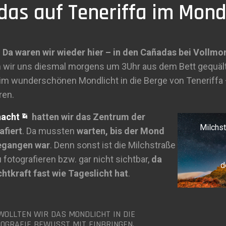
das auf Teneriffa im Mond
a waren wir wieder hier – in den Cañadas bei Vollmo
 wir uns diesmal morgens um 3Uhr aus dem Bett gequält
im wunderschönen Mondlicht in die Berge von Teneriffa 
ren.
nacht
hatten wir das Zentrum der
Milchs
afiert
. Da mussten
warten, bis der Mond
gegangen war
. Denn sonst ist die Milchstraße
 fotografieren bzw. gar nicht sichtbar,
da
d
htkraft fast wie Tageslicht hat
.
WOLLTEN WIR DAS MONDLICHT IN DIE
OGRAFIE BEWUSST MIT EINBRINGEN.