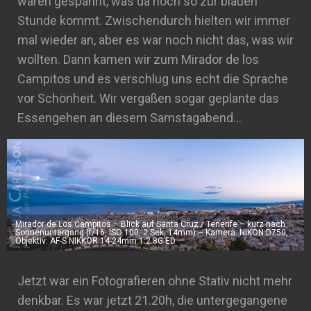
waren gespannt, was da noch so zur blauen
Stunde kommt. Zwischendurch hielten wir immer
mal wieder an, aber es war noch nicht das, was wir
wollten. Dann kamen wir zum Mirador de los
Campitos und es verschlug uns echt die Sprache
vor Schönheit. Wir vergaßen sogar geplante das
Essengehen an diesem Samstagabend…
Mirador de Los Campitos – Blick auf Santa Cruz / Tenerife – kurz nach
Sonnenuntergang (f/16, ISO 100, 2 Sek, 14mm) – Kamera: NIKON D750,
Objektiv: AF-S NIKKOR 14-24mm 1:2.8G ED
Jetzt war ein Fotografieren ohne Stativ nicht mehr
denkbar. Es war jetzt 21.20h, die untergegangene