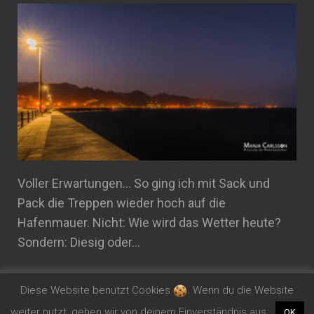
Voller Erwartungen... So ging ich mit Sack und
Pack die Treppen wieder hoch auf die
Hafenmauer. Nicht: Wie wird das Wetter heute?
Sondern: Diesig oder…
Diese Website benutzt Cookies
. Wenn du die Website
Zur Abenddämmerung wieder im Hafen von Santa
weiter nutzt, gehen wir von deinem Einverständnis aus.
OK