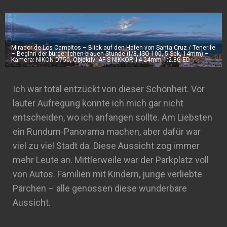
Mirador de Los Campitos – Blick auf den Hafen von Santa Cruz / Tenerife
– Beginn der bürgerlichen blauen Stunde (f/8, ISO 100, 5 Sek, 14mm) –
Kamera: NIKON D750, Objektiv: AF-S NIKKOR 14-24mm 1:2.8G ED
Ich war total entzückt von dieser Schönheit. Vor
lauter Aufregung konnte ich mich gar nicht
entscheiden, wo ich anfangen sollte. Am Liebsten
ein Rundum-Panorama machen, aber dafür war
viel zu viel Stadt da. Diese Aussicht zog immer
mehr Leute an. Mittlerweile war der Parkplatz voll
von Autos. Familien mit Kindern, junge verliebte
Pärchen – alle genossen diese wunderbare
Aussicht.