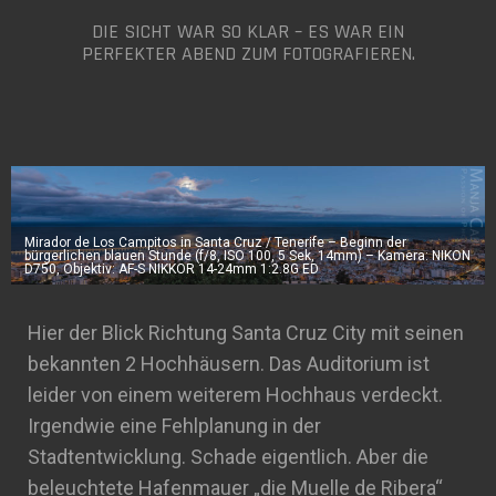
DIE SICHT WAR SO KLAR – ES WAR EIN
PERFEKTER ABEND ZUM FOTOGRAFIEREN.
Mirador de Los Campitos in Santa Cruz / Tenerife – Beginn der
bürgerlichen blauen Stunde (f/8, ISO 100, 5 Sek, 14mm) – Kamera: NIKON
D750, Objektiv: AF-S NIKKOR 14-24mm 1:2.8G ED
Hier der Blick Richtung Santa Cruz City mit seinen
bekannten 2 Hochhäusern. Das Auditorium ist
leider von einem weiterem Hochhaus verdeckt.
Irgendwie eine Fehlplanung in der
Stadtentwicklung. Schade eigentlich. Aber die
beleuchtete Hafenmauer „die Muelle de Ribera“