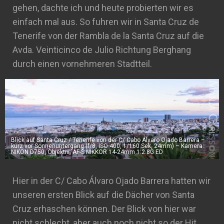
gehen, dachte ich und heute probierten wir es
einfach mal aus. So fuhren wir in Santa Cruz de
Tenerife von der Rambla de la Santa Cruz auf die
Avda. Veinticinco de Julio Richtung Berghang
durch einen vornehmeren Stadtteil.
Blick auf Santa Cruz / Tenerife von der C/ Cabo Alvaro Ojado Barrera –
kurz vor Sonnenuntergang (f/8, ISO 400, 1/160 Sek, 24mm) – Kamera:
NIKON D750, Objektiv: AF-S NIKKOR 14-24mm 1:2.8G ED
Hier in der C/ Cabo Álvaro Ojado Barrera hatten wir
unseren ersten Blick auf die Dächer von Santa
Cruz erhaschen können. Der Blick von hier war
nicht schlecht, aber auch noch nicht so der Hit.