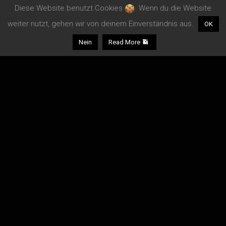
Diese Website benutzt Cookies
. Wenn du die Website
weiter nutzt, gehen wir von deinem Einverständnis aus.
OK
Nein
Read More
Über Manja
Ich bin ambitionierte Hobbyfotografin. Meine
Erlebnisse, aber vor allem meine Erfahrungen
möchte ich mit der Fotowelt teilen.
Zeige alle Beiträge von Manja
|
Website
0 THOUGHTS
ON HAMBURG – CONTAINERHÄFEN